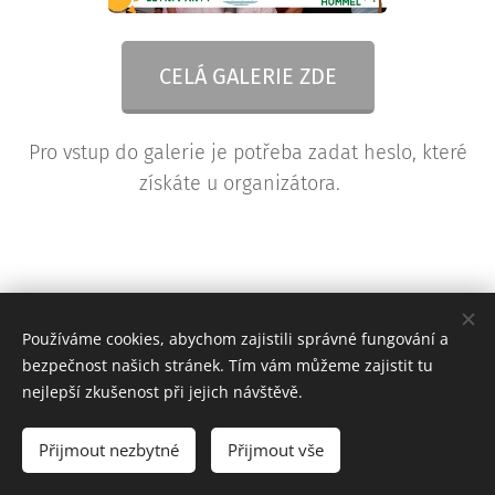
CELÁ GALERIE ZDE
Pro vstup do galerie je potřeba zadat heslo, které
získáte u organizátora.
Používáme cookies, abychom zajistili správné fungování a
bezpečnost našich stránek. Tím vám můžeme zajistit tu
nejlepší zkušenost při jejich návštěvě.
© 2015 - 2025 FotoVideo BUDKA
Přijmout nezbytné
Přijmout vše
www.fotovideobudka.cz
Cookies