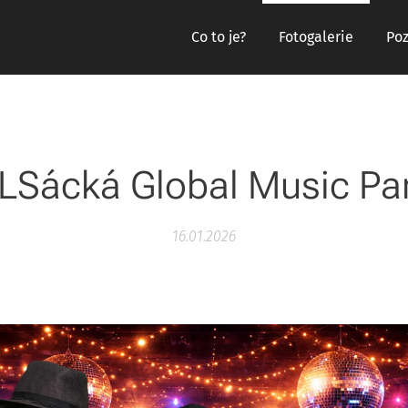
Co to je?
Fotogalerie
Po
LSácká Global Music Par
16.01.2026