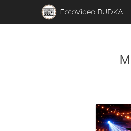
FotoVideo BUDKA
M