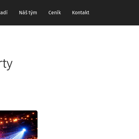
zadí
Náš tým
Ceník
Kontakt
ty