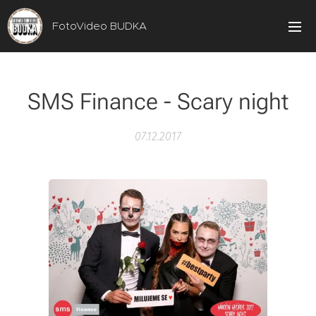
FotoVideo BUDKA
SMS Finance - Scary night
07.12.2017