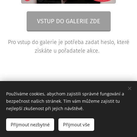
VSTUP DO GALERIE ZDE
Pro vstup do galerie je potřeba zadat heslo, které
získáte u pořadatele akce.
Používáme cookies, abychom zajistili správné fungování a
bezpečnost našich stránek. Tím vám můžeme zajistit tu
nejlepší zkušenost při jejich návštěvě.
© 2015 - 2025 FotoVideo BUDKA
Přijmout nezbytné
Přijmout vše
www.fotovideobudka.cz
Cookies